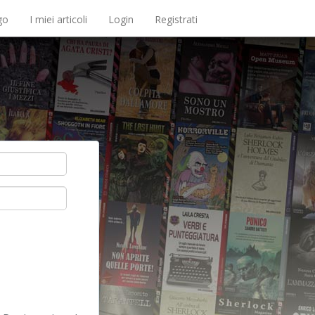
go
I miei articoli
Login
Registrati