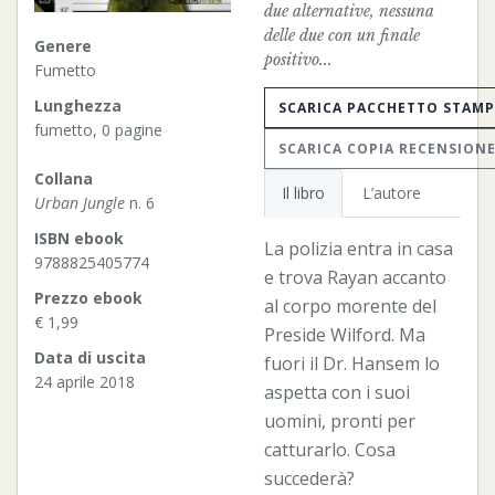
due alternative, nessuna
delle due con un finale
Genere
positivo...
Fumetto
Lunghezza
SCARICA PACCHETTO STAM
fumetto, 0 pagine
SCARICA COPIA RECENSION
Collana
Il libro
L’autore
Urban Jungle
n. 6
ISBN ebook
La polizia entra in casa
9788825405774
e trova Rayan accanto
Prezzo ebook
al corpo morente del
€ 1,99
Preside Wilford. Ma
Data di uscita
fuori il Dr. Hansem lo
24 aprile 2018
aspetta con i suoi
uomini, pronti per
catturarlo. Cosa
succederà?