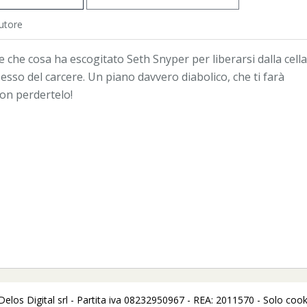
utore
e che cosa ha escogitato Seth Snyper per liberarsi dalla cella
sso del carcere. Un piano davvero diabolico, che ti farà
Non perdertelo!
los Digital srl - Partita iva 08232950967 - REA: 2011570 - Solo cooki