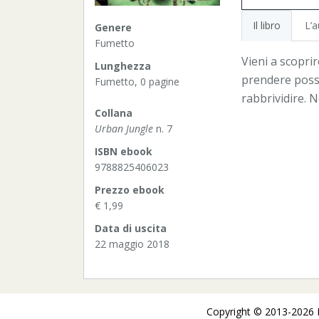
Il libro
L’a
Genere
Fumetto
Vieni a scoprir
Lunghezza
prendere posse
Fumetto, 0 pagine
rabbrividire. 
Collana
Urban Jungle
n. 7
ISBN ebook
9788825406023
Prezzo ebook
€ 1,99
Data di uscita
22 maggio 2018
Copyright © 2013-2026 De