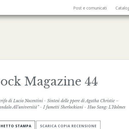
Post e comunicati
Catalo
lock Magazine 44
ifo di Lucio Nocentini - Sintesi delle ppere di Agatha Christie –
ndalo All’università” - I fumetti Sherlockiani - Huo Sang: L’Holmes
CHETTO STAMPA
SCARICA COPIA RECENSIONE