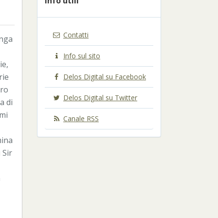
Info utili
Contatti
unga
Info sul sito
ie,
rie
Delos Digital su Facebook
ero
Delos Digital su Twitter
a di
smi
Canale RSS
mina
 Sir
a