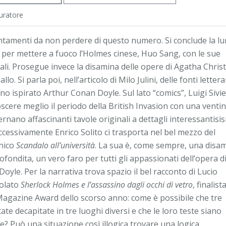
curatore
ntamenti da non perdere di questo numero. Si conclude la l
a per mettere a fuoco l’Holmes cinese, Huo Sang, con le sue
ali. Prosegue invece la disamina delle opere di Agatha Christ
allo. Si parla poi, nell’articolo di Milo Julini, delle fonti lettera
no ispirato Arthur Conan Doyle. Sul lato “comics”, Luigi Sivi
oscere meglio il periodo della British Invasion con una ventin
rnano affascinanti tavole originali a dettagli interessantisi
ccessivamente Enrico Solito ci trasporta nel bel mezzo del
nico
Scandalo all’università
. La sua è, come sempre, una disa
fondita, un vero faro per tutti gli appassionati dell’opera di
oyle. Per la narrativa trova spazio il bel racconto di Lucio
tolato
Sherlock Holmes e l’assassino dagli occhi di vetro
, finalist
Magazine Award dello scorso anno: come è possibile che tre
te decapitate in tre luoghi diversi e che le loro teste siano
e? Può una situazione così illogica trovare una logica