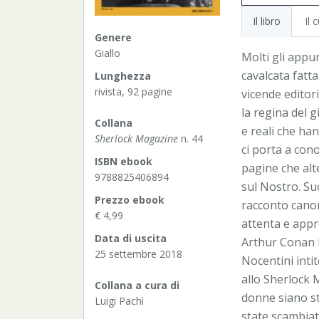
Il libro
Il 
Genere
Giallo
Molti gli appu
cavalcata fatt
Lunghezza
rivista, 92 pagine
vicende editori
la regina del gi
Collana
e reali che han
Sherlock Magazine
n. 44
ci porta a con
ISBN ebook
pagine che alte
9788825406894
sul Nostro. Su
Prezzo ebook
racconto cano
€ 4,99
attenta e appro
Data di uscita
Arthur Conan D
25 settembre 2018
Nocentini inti
allo Sherlock 
Collana a cura di
donne siano sta
Luigi Pachì
state scambiat