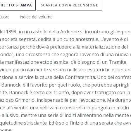
CHETTO STAMPA
SCARICA COPIA RECENSIONE
utore
Indice del volume
el 1899, in un castello della Ardenne si incontrano gli espon
 società segreta, dedita a un culto ancestrale. L’evento è di
portanza perché dovrà preludere alla materializzazione del
ondo”, una circostanza che segnerà l’avvento di una nuova 
la manifestazione ectoplasmica, c’è bisogno di un Tramite,
viduo particolarmente versato nelle arti esoteriche e con un
ione a servire la causa della Confraternita. Uno dei confrate
ir Bannock, è il favorito per quel ruolo, che potrebbe aprirgli
inite. Bannock è certo del trionfo, dopo aver trafugato con la
ezioso Grimorio, indispensabile per l’evocazione. Ma durant
de all’evento, una bellissima consorella lo pungola in modo
 allusivo, mentre una serie di indizi alimentano nella mente 
ietudine strisciante. Ed è solo l’inizio di una serata che avr
edibili