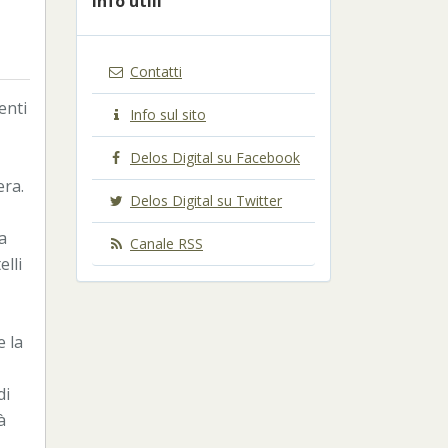
Info utili
Contatti
enti
Info sul sito
Delos Digital su Facebook
era.
Delos Digital su Twitter
a
Canale RSS
lli
e la
di
à