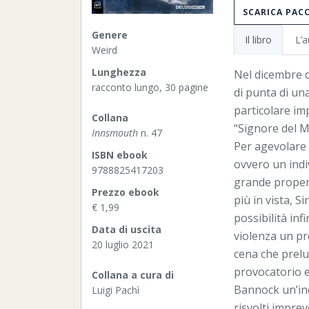
SCARICA PAC
Genere
Il libro
L’a
Weird
Lunghezza
Nel dicembre d
racconto lungo, 30 pagine
di punta di una
particolare im
Collana
“Signore del M
Innsmouth
n. 47
Per agevolare 
ISBN ebook
ovvero un indi
9788825417203
grande propens
Prezzo ebook
più in vista, S
€ 1,99
possibilità inf
Data di uscita
violenza un pr
20 luglio 2021
cena che prelu
provocatorio e
Collana a cura di
Bannock un’inqu
Luigi Pachì
risvolti imprev