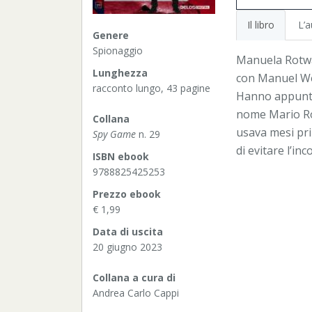
Il libro
L’a
Genere
Spionaggio
Manuela Rotwan
Lunghezza
con Manuel Wei
racconto lungo, 43 pagine
Hanno appunta
nome Mario Roj
Collana
usava mesi pri
Spy Game
n. 29
di evitare l’inc
ISBN ebook
9788825425253
Prezzo ebook
€ 1,99
Data di uscita
20 giugno 2023
Collana a cura di
Andrea Carlo Cappi