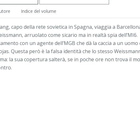
utore
Indice del volume
g, capo della rete sovietica in Spagna, viaggia a Barcellon
ssmann, arruolato come sicario ma in realtà spia dell’MI6.
mento con un agente dell’MGB che dà la caccia a un uomo 
as. Questa però è la falsa identità che lo stesso Weissman
ma: la sua copertura salterà, se in poche ore non trova il m
ontro.