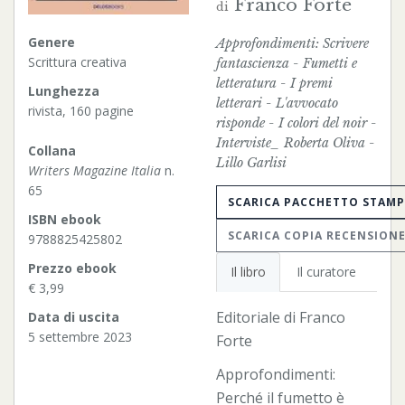
Franco Forte
di
Genere
Approfondimenti: Scrivere
Scrittura creativa
fantascienza - Fumetti e
letteratura - I premi
Lunghezza
letterari - L'avvocato
rivista, 160 pagine
risponde - I colori del noir -
Interviste_ Roberta Oliva -
Collana
Lillo Garlisi
Writers Magazine Italia
n.
65
SCARICA PACCHETTO STAM
ISBN ebook
SCARICA COPIA RECENSION
9788825425802
Prezzo ebook
Il libro
Il curatore
€ 3,99
Editoriale di Franco
Data di uscita
5 settembre 2023
Forte
Approfondimenti:
Perché il fumetto è