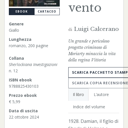
vento
EBOOK
CARTACEO
Genere
Luigi Calcerano
di
Giallo
Lunghezza
Un grande e pericoloso
romanzo, 200 pagine
progetto criminoso di
Moriarty minaccia la vita
Collana
della regina Vittoria
Sherlockiana Investigazioni
n. 12
SCARICA PACCHETTO STAM
ISBN ebook
SCARICA COPIA RECENSION
9788825430103
Il libro
L’autore
Prezzo ebook
€ 5,99
Indice del volume
Data di uscita
22 ottobre 2024
1928. Damian, il figlio di