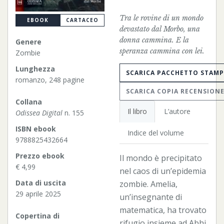
Tra le rovine di un mondo
EBOOK
CARTACEO
devastato dal Morbo, una
donna cammina. E la
Genere
speranza cammina con lei.
Zombie
Lunghezza
SCARICA PACCHETTO STAM
romanzo, 248 pagine
SCARICA COPIA RECENSION
Collana
Il libro
L’autore
Odissea Digital
n. 155
ISBN ebook
Indice del volume
9788825432664
Prezzo ebook
Il mondo è precipitato
€ 4,99
nel caos di un’epidemia
Data di uscita
zombie. Amelia,
29 aprile 2025
un’insegnante di
matematica, ha trovato
Copertina di
rifugio insieme ad Abhi,