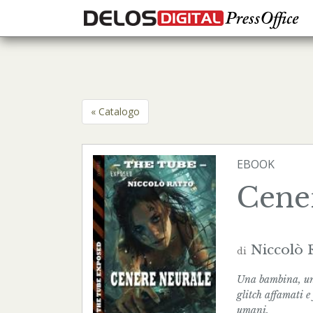
« Catalogo
EBOOK
Cene
Niccolò 
di
Una bambina, una 
glitch affamati e
umani.