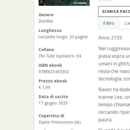
SCARICA PAC
Genere
Zombie
Il libro
L’a
Lunghezza
racconto lungo, 33 pagine
Anno 2133.
Nel rugginoso s
Collana
pulsa sopra un
The Tube Exposed
n. 94
umani in
glitch
ISBN ebook
resta che nasco
9788825433302
tecnologia, co
Prezzo ebook
€ 1,99
Raven ha dodic
tranne Lex, un
Data di uscita
17 giugno 2025
tempo chiamav
cercando ripar
Copertina di
paura.
Dante Primoverso (IA)