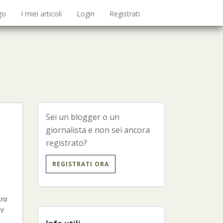
go
I miei articoli
Login
Registrati
Sei un blogger o un
giornalista e non sei ancora
registrato?
REGISTRATI ORA
tra
re