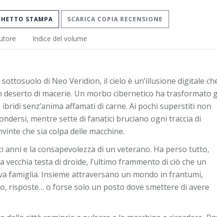
CHETTO STAMPA
SCARICA COPIA RECENSIONE
utore
Indice del volume
ottosuolo di Neo Veridion, il cielo è un’illusione digitale ch
 deserto di macerie. Un morbo cibernetico ha trasformato g
, ibridi senz’anima affamati di carne. Ai pochi superstiti non
ndersi, mentre sette di fanatici bruciano ogni traccia di
nvinte che sia colpa delle macchine.
i anni e la consapevolezza di un veterano. Ha perso tutto,
a vecchia testa di droide, l’ultimo frammento di ciò che un
a famiglia. Insieme attraversano un mondo in frantumi,
o, risposte… o forse solo un posto dove smettere di avere