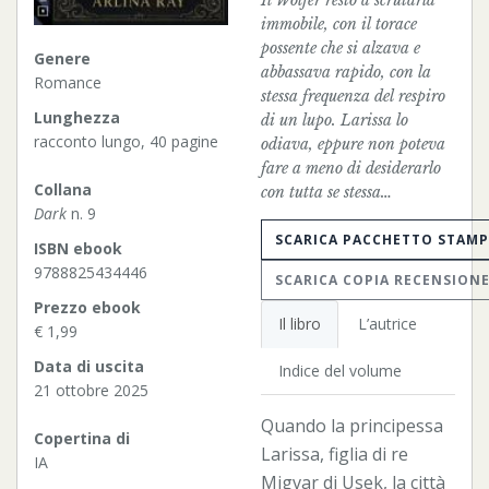
Il Wolfer restò a scrutarla
immobile, con il torace
possente che si alzava e
Genere
abbassava rapido, con la
Romance
stessa frequenza del respiro
Lunghezza
di un lupo. Larissa lo
racconto lungo, 40 pagine
odiava, eppure non poteva
fare a meno di desiderarlo
Collana
con tutta se stessa…
Dark
n. 9
SCARICA PACCHETTO STAM
ISBN ebook
9788825434446
SCARICA COPIA RECENSION
Prezzo ebook
Il libro
L’autrice
€ 1,99
Data di uscita
Indice del volume
21 ottobre 2025
Quando la principessa
Copertina di
Larissa, figlia di re
IA
Migvar di Usek, la città