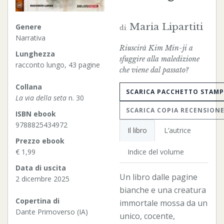
Maria Lipartiti
Genere
di
Narrativa
Riuscirà Kim Min-ji a
Lunghezza
sfuggire alla maledizione
racconto lungo, 43 pagine
che viene dal passato?
Collana
SCARICA PACCHETTO STAM
La via della seta
n. 30
SCARICA COPIA RECENSION
ISBN ebook
9788825434972
Il libro
L’autrice
Prezzo ebook
Indice del volume
€ 1,99
Data di uscita
Un libro dalle pagine
2 dicembre 2025
bianche e una creatura
Copertina di
immortale mossa da un
Dante Primoverso (IA)
unico, cocente,