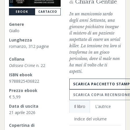
Chiara Gentile
di
EBOOK
CARTACEO
In un manicomio sardo
degli anni Settanta, una
Genere
giovane psichiatra insegue
Giallo
il mistero di un paziente
sospettato di essere un serial
Lunghezza
killer. La tensione tra loro si
romanzo, 312 pagine
trasforma in un gioco
pericoloso, dove il male non
Collana
ha mai il volto che ti
Odissea Crime
n. 22
aspetti.
ISBN ebook
9788825436822
SCARICA PACCHETTO STAM
Prezzo ebook
SCARICA COPIA RECENSION
€ 5,99
Data di uscita
Il libro
L’autrice
21 aprile 2026
Indice del volume
Copertina di