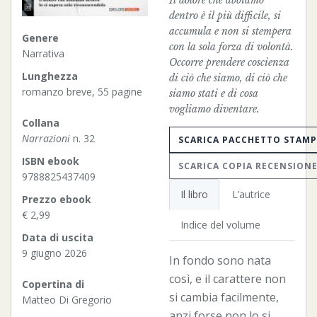
Il dolore che abbiamo
dentro è il più difficile, si
accumula e non si stempera
Genere
con la sola forza di volontà.
Narrativa
Occorre prendere coscienza
Lunghezza
di ciò che siamo, di ciò che
romanzo breve, 55 pagine
siamo stati e di cosa
vogliamo diventare.
Collana
Narrazioni
n. 32
SCARICA PACCHETTO STAM
ISBN ebook
SCARICA COPIA RECENSION
9788825437409
Il libro
L’autrice
Prezzo ebook
€ 2,99
Indice del volume
Data di uscita
9 giugno 2026
In fondo sono nata
così, e il carattere non
Copertina di
si cambia facilmente,
Matteo Di Gregorio
anzi forse non lo si