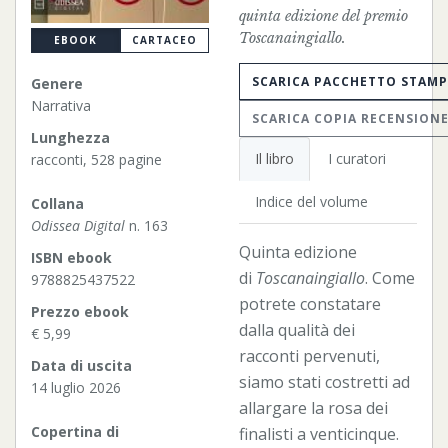
quinta edizione del premio
Toscanaingiallo.
EBOOK
CARTACEO
SCARICA PACCHETTO STAM
Genere
Narrativa
SCARICA COPIA RECENSION
Lunghezza
Il libro
I curatori
racconti, 528 pagine
Indice del volume
Collana
Odissea Digital
n. 163
Quinta edizione
ISBN ebook
di
Toscanaingiallo
. Come
9788825437522
potrete constatare
Prezzo ebook
dalla qualità dei
€ 5,99
racconti pervenuti,
Data di uscita
siamo stati costretti ad
14 luglio 2026
allargare la rosa dei
Copertina di
finalisti a venticinque.