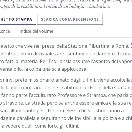
 metropolitana di Roma. Per la polizia, il caso è una rogna complicat
gruppo di invisibili sarà l'inizio di un’indagine clandestina.
CHETTO STAMPA
SCARICA COPIA RECENSIONE
utrice
Indice del volume
atetto che vive nei pressi della Stazione Tiburtina, a Roma. 
er il suo dono di visualizzare i sentimenti e dare loro forma
o fatti di materia. Per Eco l'ansia assume l’aspetto del vapor
iventa olio, la colpa una scia appiccicosa.
ino, prete missionario amato dagli ultimi, viene accoltella
ella metropolitana, anche le abitudini di Eco e della sua fam
ui fanno parte l’acculturato Professore e Stramba, che parla c
 stravolte. La strada però sa anche essere amica e la sua re
 sarà illuminante per i tre homeless, che si ostineranno a
agine parallela e seguiranno vie invisibili alla polizia e a chi
a vedere quelli come loro, gli ultimi.