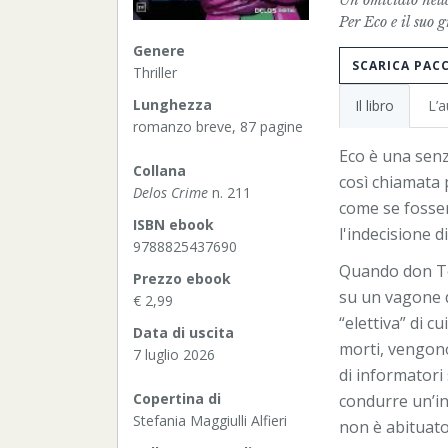
Un omicidio nella
Per Eco e il suo 
Genere
SCARICA PAC
Thriller
Lunghezza
Il libro
L’a
romanzo breve, 87 pagine
Eco è una senz
Collana
così chiamata p
Delos Crime
n. 211
come se fosser
ISBN ebook
l'indecisione d
9788825437690
Quando don Ton
Prezzo ebook
su un vagone d
€ 2,99
“elettiva” di c
Data di uscita
morti, vengono
7 luglio 2026
di informatori
Copertina di
condurre un’ind
Stefania Maggiulli Alfieri
non è abituato 