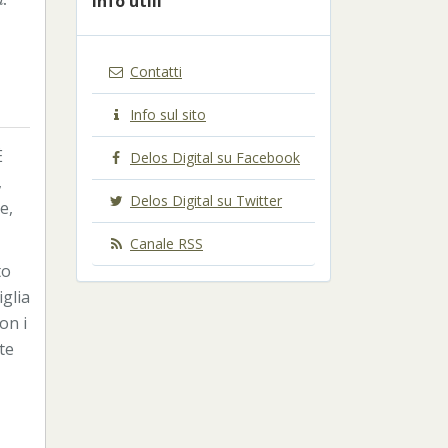
Info utili
a.
Contatti
Info sul sito
È
Delos Digital su Facebook
,
Delos Digital su Twitter
e,
Canale RSS
to
iglia
on i
te