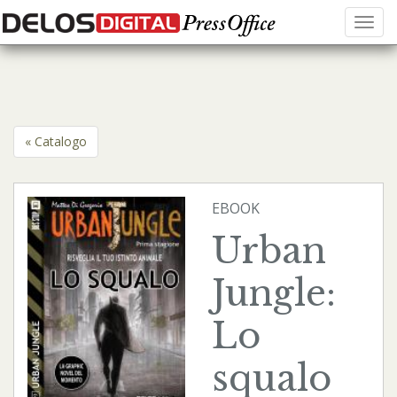
Menu
« Catalogo
EBOOK
Urban
Jungle:
Lo
squalo