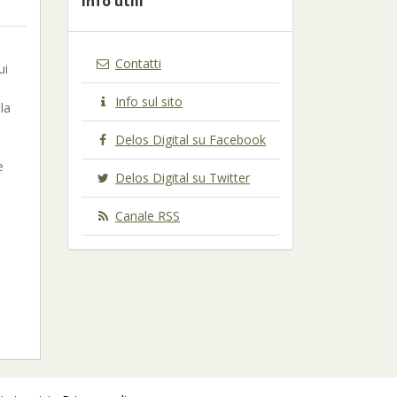
Info utili
Contatti
ui
Info sul sito
la
Delos Digital su Facebook
e
Delos Digital su Twitter
Canale RSS