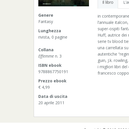
Il libro
L’a
Genere
in contemporanea
Fantasy
l’annuale italcon
super-ospiti fant
Lunghezza
Huff, autrice dei 
rivista, 0 pagine
serie tv blood tie
una carrellata su
Collana
autentiche “regin
Effemme
n. 3
guin, J.k. rowlin
ISBN ebook
i migliori libri d
9788867750191
francesco coppol
Prezzo ebook
€ 4,99
Data di uscita
20 aprile 2011