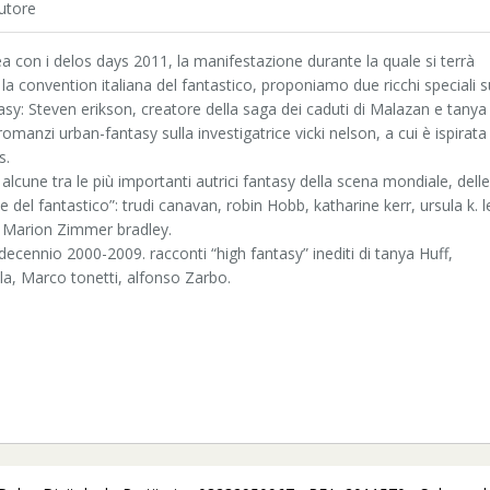
utore
 con i delos days 2011, la manifestazione durante la quale si terrà
, la convention italiana del fantastico, proponiamo due ricchi speciali s
asy: Steven erikson, creatore della saga dei caduti di Malazan e tanya
romanzi urban-fantasy sulla investigatrice vicki nelson, a cui è ispirata 
s.
 alcune tra le più importanti autrici fantasy della scena mondiale, delle
e del fantastico”: trudi canavan, robin Hobb, katharine kerr, ursula k. l
g, Marion Zimmer bradley.
el decennio 2000-2009. racconti “high fantasy” inediti di tanya Huff,
a, Marco tonetti, alfonso Zarbo.