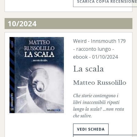
SCARICA COPIA RECENSION
10/2024
Weird
-
Innsmouth
179
- racconto lungo -
ebook
- 01/10/2024
La scala
Matteo Russolillo
Che storie contengono i
libri inaccessibili riposti
lungo la scala? …non resta
che salire.
VEDI SCHEDA