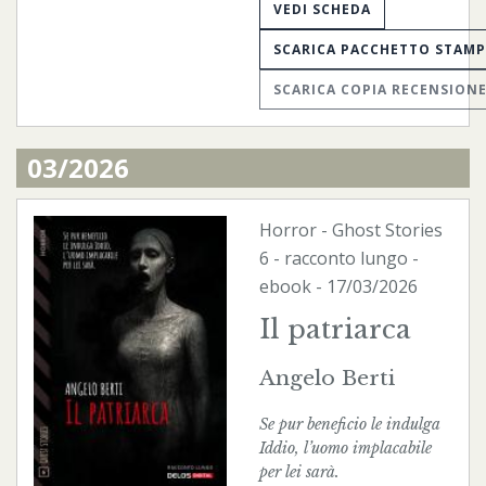
VEDI SCHEDA
SCARICA PACCHETTO STAM
SCARICA COPIA RECENSION
03/2026
Horror
-
Ghost Stories
6 - racconto lungo -
ebook
- 17/03/2026
Il patriarca
Angelo Berti
Se pur beneficio le indulga
Iddio, l’uomo implacabile
per lei sarà.