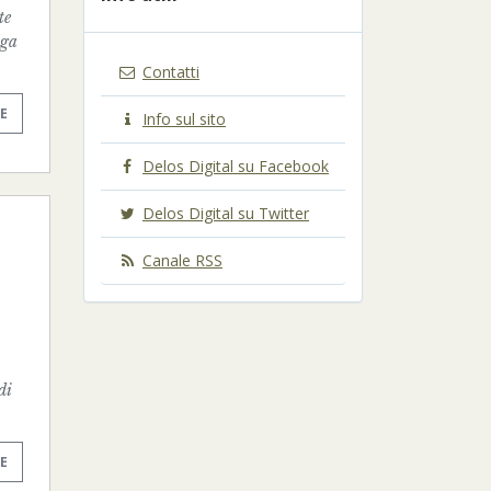
te
aga
Contatti
E
Info sul sito
Delos Digital su Facebook
Delos Digital su Twitter
Canale RSS
di
E