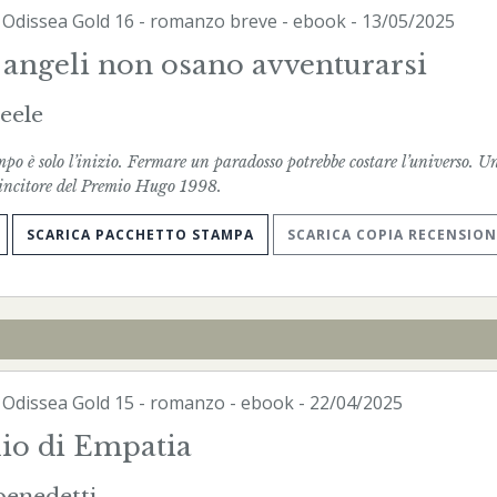
-
Odissea Gold
16 - romanzo breve -
ebook
- 13/05/2025
 angeli non osano avventurarsi
eele
po è solo l’inizio. Fermare un paradosso potrebbe costare l’universo. U
vincitore del Premio Hugo 1998.
SCARICA PACCHETTO STAMPA
SCARICA COPIA RECENSION
-
Odissea Gold
15 - romanzo -
ebook
- 22/04/2025
glio di Empatia
enedetti