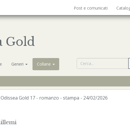
Post e comunicati
Catalo
a Gold
ne
Generi
Collane
-
Odissea Gold
17 - romanzo -
stampa
- 24/02/2026
illemi