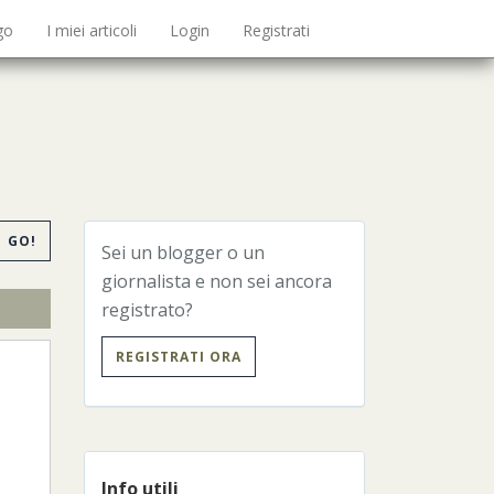
go
I miei articoli
Login
Registrati
GO!
Sei un blogger o un
giornalista e non sei ancora
registrato?
REGISTRATI ORA
Info utili