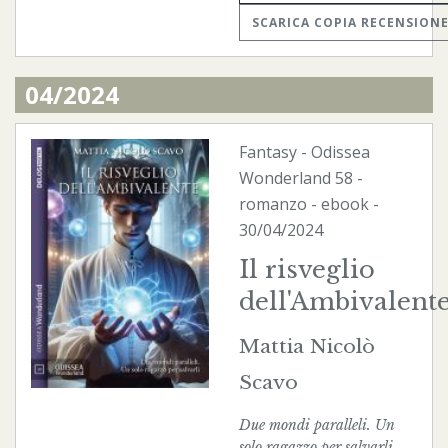
SCARICA COPIA RECENSION
04/2024
Fantasy
-
Odissea
Wonderland
58 -
romanzo -
ebook
-
30/04/2024
Il risveglio
dell'Ambivalent
Mattia Nicolò
Scavo
Due mondi paralleli. Un
solo ragazzo per salvarli