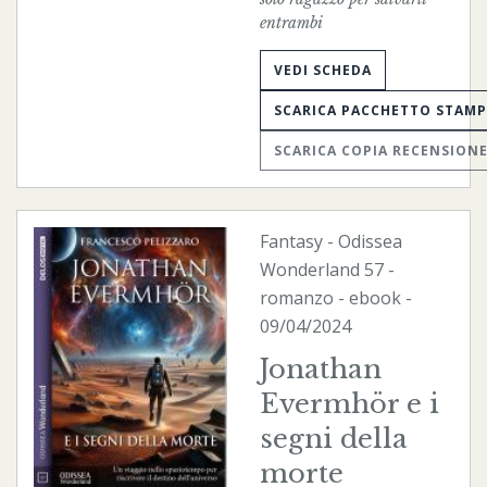
entrambi
VEDI SCHEDA
SCARICA PACCHETTO STAM
SCARICA COPIA RECENSION
Fantasy
-
Odissea
Wonderland
57 -
romanzo -
ebook
-
09/04/2024
Jonathan
Evermhör e i
segni della
morte