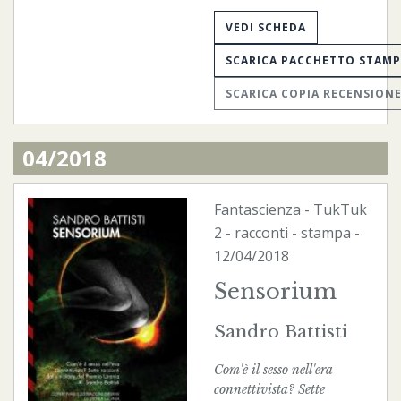
VEDI SCHEDA
SCARICA PACCHETTO STAM
SCARICA COPIA RECENSION
04/2018
Fantascienza
-
TukTuk
2 - racconti -
stampa
-
12/04/2018
Sensorium
Sandro Battisti
Com'è il sesso nell'era
connettivista? Sette