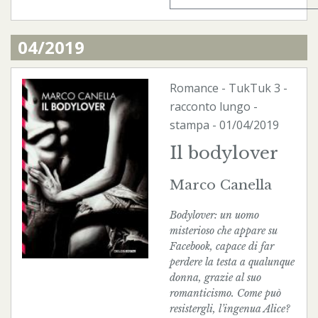
04/2019
Romance
-
TukTuk
3 -
racconto lungo -
stampa
- 01/04/2019
Il bodylover
Marco Canella
Bodylover: un uomo
misterioso che appare su
Facebook, capace di far
perdere la testa a qualunque
donna, grazie al suo
romanticismo. Come può
resistergli, l’ingenua Alice?