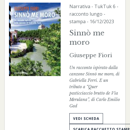
Narrativa
-
TukTuk
6 -
racconto lungo -
stampa
- 16/12/2023
Sinnò me
moro
Giuseppe Fiori
Un racconto ispirato dalla
canzone Sinnò me moro, di
Gabriella Ferri. E un
tributo a “Quer
pasticciaccio brutto de Via
Merulana”, di Carlo Emilio
Gad
VEDI SCHEDA
SCARICA PACCHETTO STAM