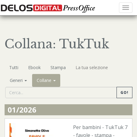
Menu
Collana: TukTuk
Tutti
Ebook
Stampa
La tua selezione
Generi
Collane
GO!
01/2026
Per bambini
-
TukTuk
7
- favole -
stampa
-