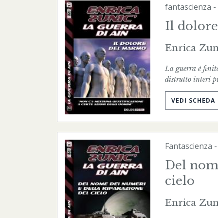
fantascienza
-
Il dolor
Enrica Zun
La guerra è finit
distrutto interi p
VEDI SCHEDA
Fantascienza
Del nome
cielo
Enrica Zun