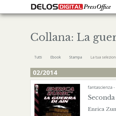
Collana: La guer
Tutti
Ebook
Stampa
La tua selezio
02/2014
fantascienza
-
Seconda 
Enrica Zun