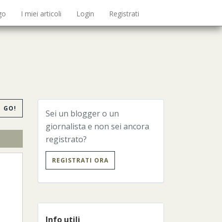
go
I miei articoli
Login
Registrati
GO!
Sei un blogger o un
giornalista e non sei ancora
registrato?
REGISTRATI ORA
Info utili