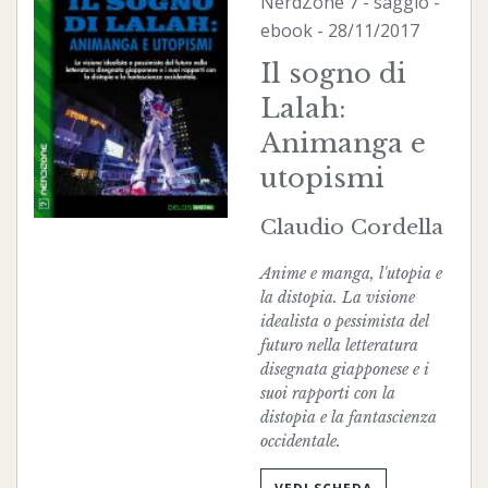
NerdZone
7 - saggio -
ebook
- 28/11/2017
Il sogno di
Lalah:
Animanga e
utopismi
Claudio Cordella
Anime e manga, l'utopia e
la distopia. La visione
idealista o pessimista del
futuro nella letteratura
disegnata giapponese e i
suoi rapporti con la
distopia e la fantascienza
occidentale.