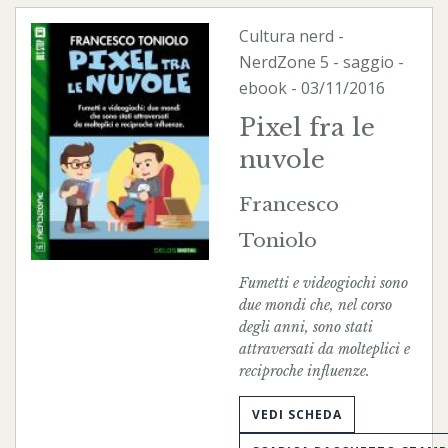
Cultura nerd
-
NerdZone
5 - saggio -
ebook
- 03/11/2016
Pixel fra le
nuvole
Francesco
Toniolo
Fumetti e videogiochi sono
due mondi che, nel corso
degli anni, sono stati
attraversati da molteplici e
reciproche influenze.
VEDI SCHEDA