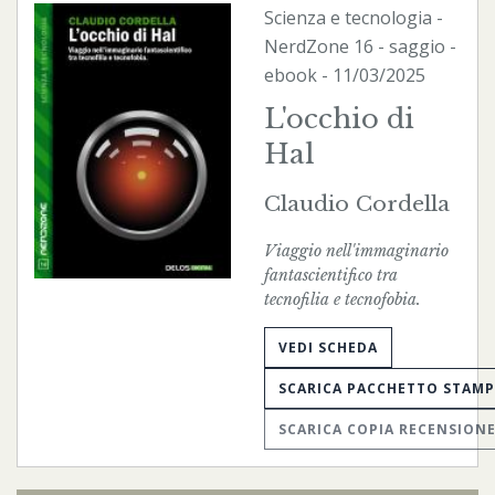
Scienza e tecnologia
-
NerdZone
16 - saggio -
ebook
- 11/03/2025
L'occhio di
Hal
Claudio Cordella
Viaggio nell'immaginario
fantascientifico tra
tecnofilia e tecnofobia.
VEDI SCHEDA
SCARICA PACCHETTO STAM
SCARICA COPIA RECENSION