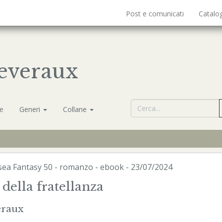
Post e comunicati
Catalo
Deveraux
ne
Generi
Collane
sea Fantasy
50 - romanzo -
ebook
- 23/07/2024
 della fratellanza
eraux