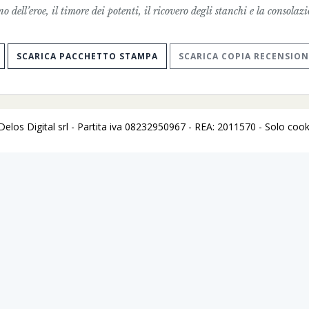
o dell’eroe, il timore dei potenti, il ricovero degli stanchi e la consolaz
SCARICA PACCHETTO STAMPA
SCARICA COPIA RECENSION
los Digital srl - Partita iva 08232950967 - REA: 2011570 - Solo cooki