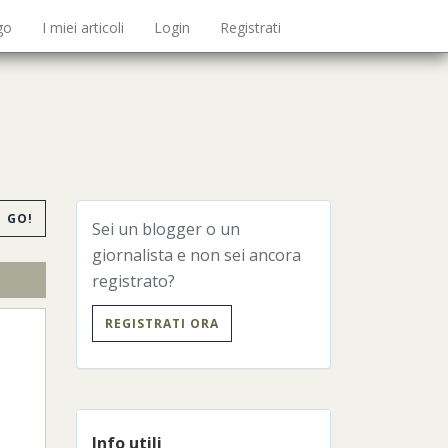
go
I miei articoli
Login
Registrati
GO!
Sei un blogger o un
giornalista e non sei ancora
registrato?
REGISTRATI ORA
Info utili