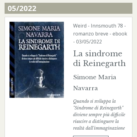
05/2022
Weird
-
Innsmouth
78 -
romanzo breve -
ebook
- 03/05/2022
La sindrome
di Reinegarth
Simone Maria
Navarra
Quando si sviluppa la
"Sindrome di Reinegarth"
diviene sempre più difficile
riuscire a distinguere la
realtà dall'immaginazione