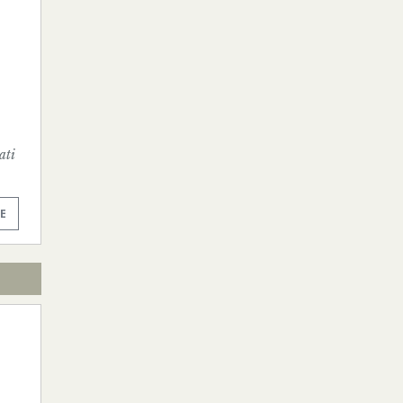
ati
E