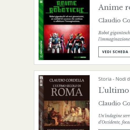
Anime r
Claudio Co
Robot giganteschi
l'immaginazione
VEDI SCHEDA
Storia
-
Nodi d
L'ultimo
Claudio Co
Un’indagine serr
d’Occidente, foca