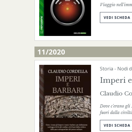
Viaggio nell'imma
VEDI SCHEDA
11/2020
Storia
-
Nodi d
Imperi e
Claudio Co
Dove c'erano gli I
fuori dalla civil
VEDI SCHEDA