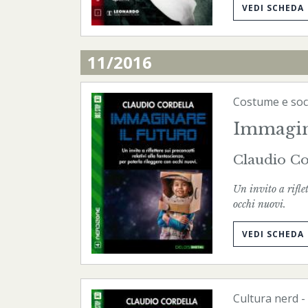
VEDI SCHEDA
11/2016
Costume e soc
Immagina
Claudio Co
Un invito a riflet
occhi nuovi.
VEDI SCHEDA
Cultura nerd
-