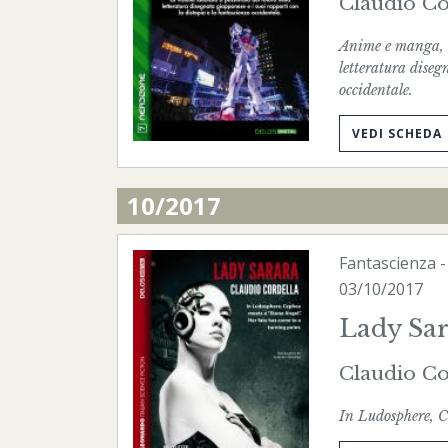
Claudio Co
Anime e manga, l'
letteratura diseg
occidentale.
VEDI SCHEDA
10/2017
Fantascienza
03/10/2017
Lady Sar
Claudio Co
In Ludosphere, C