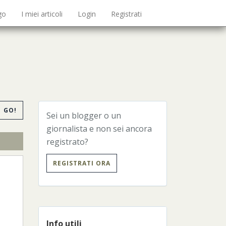
go
I miei articoli
Login
Registrati
GO!
Sei un blogger o un
giornalista e non sei ancora
registrato?
REGISTRATI ORA
Info utili